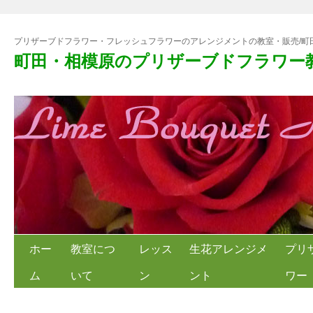
プリザーブドフラワー・フレッシュフラワーのアレンジメントの教室・販売/町
町田・相模原のプリザーブドフラワー
ホー
教室につ
レッス
生花アレンジメ
プリ
ム
いて
ン
ント
ワー