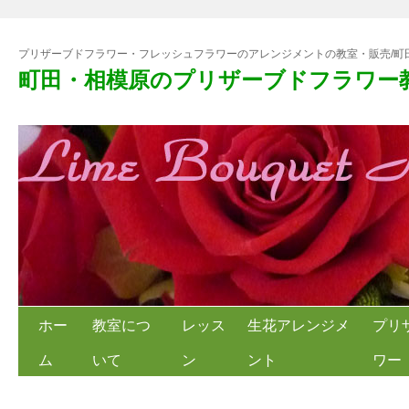
プリザーブドフラワー・フレッシュフラワーのアレンジメントの教室・販売/町
町田・相模原のプリザーブドフラワー
ホー
教室につ
レッス
生花アレンジメ
プリ
ム
いて
ン
ント
ワー