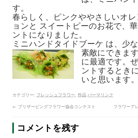
す。
春らしく、ピンクややさしいオレ
ョンと スイートピーのお花で、
ントになりました。
ミニハンドタイドブーケ は、少
素敵にでき
ま
に最適です。
ントするとき
いと思います
カテゴリー:
フレッシュフラワー
,
作品
パーマリンク
←
プリザービングフラワー協会コンテスト
フラワーア
コメントを残す