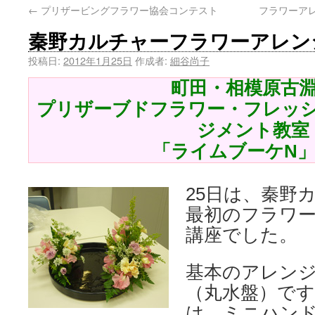
←
プリザービングフラワー協会コンテスト
フラワーア
秦野カルチャーフラワーアレン
投稿日:
2012年1月25日
作成者:
細谷尚子
町田・相模原古
プリザーブドフラワー・フレッ
ジメント教室
「ライムブーケN
25日は、秦野
最初のフラワ
講座でした。
基本のアレン
（丸水盤）で
は、ミニハン