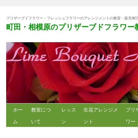
プリザーブドフラワー・フレッシュフラワーのアレンジメントの教室・販売/町
町田・相模原のプリザーブドフラワー
ホー
教室につ
レッス
生花アレンジメ
プリ
ム
いて
ン
ント
ワー