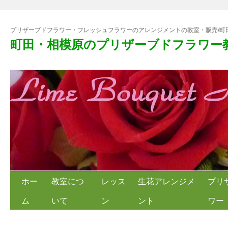
プリザーブドフラワー・フレッシュフラワーのアレンジメントの教室・販売/町
町田・相模原のプリザーブドフラワー
ホー
教室につ
レッス
生花アレンジメ
プリ
ム
いて
ン
ント
ワー