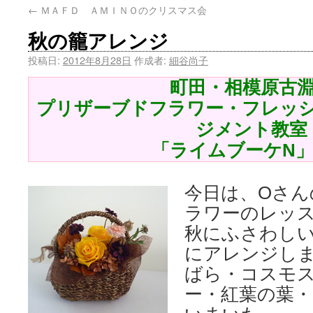
←
ＭＡＦＤ ＡＭＩＮＯのクリスマス会
秋の籠アレンジ
投稿日:
2012年8月28日
作成者:
細谷尚子
町田・相模原古
プリザーブドフラワー・フレッ
ジメント教室
「ライムブーケN
今日は、Oさん
ラワーのレッ
秋にふさわし
にアレンジし
ばら・コスモ
ー・紅葉の葉