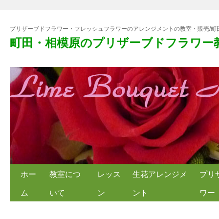
プリザーブドフラワー・フレッシュフラワーのアレンジメントの教室・販売/町
町田・相模原のプリザーブドフラワー
ホー
教室につ
レッス
生花アレンジメ
プリ
ム
いて
ン
ント
ワー