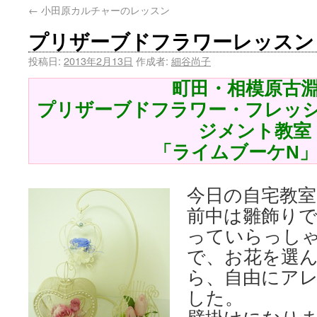
←
小田原カルチャーのレッスン
プリザーブドフラワーレッスン
投稿日:
2013年2月13日
作成者:
細谷尚子
町田・相模原古
プリザーブドフラワー・フレッ
ジメント教室
「ライムブーケN
今日の自宅教
前中は雛飾り
っていらっし
で、お花を選
ら、自由にア
した。