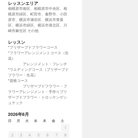
レッスンエリア
相模原市南区、相模原市中央区、相
模原市緑区、町田市、秦野市、小田
原市、横浜市瀬谷区、横浜市青葉
区、横浜市緑区、横浜市港北区、川
崎市麻生区 その他
レッスン
*プリザーブドフラワーコース
*フラワーアレンジメントコース（生
花）
アレンジメント・フレンチ
*ウエディングコース（プリザーブド
フラワー・生花）
*資格コース
プリザーブドフラワー・フ
ラワーアレンジメント・手作りプリ
ザーブドフラワー・トロッケンゲシ
ュテック
2026年8月
日
月
火
水
木
金
土
1
2
3
4
5
6
7
8