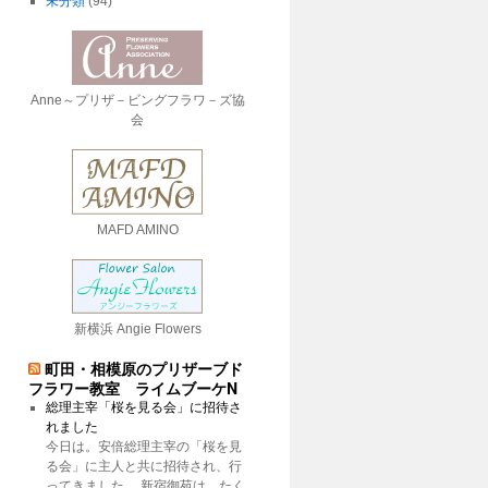
未分類
(94)
Anne～プリザ－ビングフラワ－ズ協
会
MAFD AMINO
新横浜 Angie Flowers
町田・相模原のプリザーブド
フラワー教室 ライムブーケN
総理主宰「桜を見る会」に招待さ
れました
今日は。安倍総理主宰の「桜を見
る会」に主人と共に招待され、行
ってきました。 新宿御苑は、たく