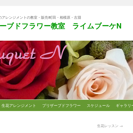
のアレンジメントの教室・販売/町田・相模原・古淵
ーブドフラワー教室 ライムブーケN
生花アレンジメント
プリザーブドフラワー
スケジュール
ギャラリ
生花レッスン
→