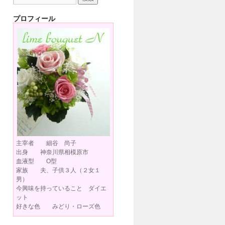
プロフィール
主宰者 細谷 尚子
出身 神奈川県相模原市
血液型 O型
家族 夫、子供３人（２女１
男）
今興味を持っていること ダイエ
ット
好きな色 みどり・ローズ色