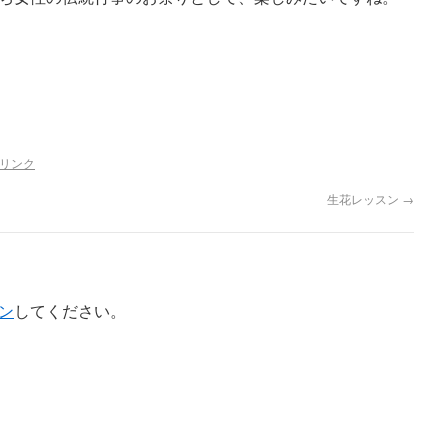
リンク
生花レッスン
→
ン
してください。