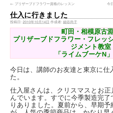
←
プリザーブドフラワー資格のレッスン
今
仕入に行きました
投稿日:
2010年10月14日
作成者:
細谷尚子
町田・相模原古
プリザーブドフラワー・フレッ
ジメント教室
「ライムブーケN
今日は、講師のお友達と東京に仕
た。
仕入屋さんは、クリスマスとお正
んでいます。すでに今季製造完了
りありました。夏前から、早期予
が、人気の季節商品は、かなり早