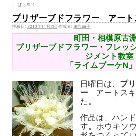
←
ばら風呂
プリザーブドフラワー アート
投稿日:
2010年11月2日
作成者:
細谷尚子
町田・相模原古
プリザーブドフラワー・フレッ
ジメント教室
「ライムブーケN
日曜日は、
プ
ー
アートス
た。
作品は、ハン
す。ホウキソ
形をつくって