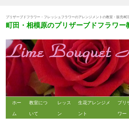
プリザーブドフラワー・フレッシュフラワーのアレンジメントの教室・販売/町
町田・相模原のプリザーブドフラワー
ホー
教室につ
レッス
生花アレンジメ
プリ
ム
いて
ン
ント
ワー