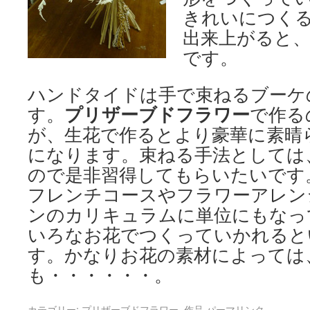
きれいにつく
出来上がると
です。
ハンドタイドは手で束ねるブーケ
す。
プリザーブドフラワー
で作る
が、生花で作るとより豪華に素晴
になります。束ねる手法としては
ので是非習得してもらいたいです
フレンチコースやフラワーアレン
ンのカリキュラムに単位にもなっ
いろなお花でつくっていかれると
す。かなりお花の素材によっては
も・・・・・・。
カテゴリー:
プリザーブドフラワー
,
作品
パーマリンク