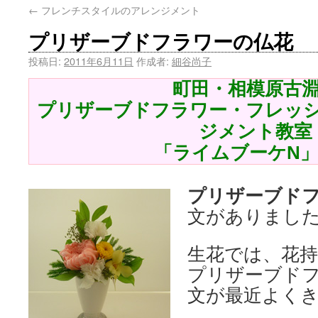
←
フレンチスタイルのアレンジメント
プリザーブドフラワーの仏花
投稿日:
2011年6月11日
作成者:
細谷尚子
町田・相模原古
プリザーブドフラワー・フレッ
ジメント教室
「ライムブーケN
プリザーブド
文がありまし
生花では、花
プリザーブド
文が最近よく