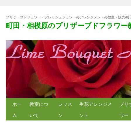
プリザーブドフラワー・フレッシュフラワーのアレンジメントの教室・販売/町
町田・相模原のプリザーブドフラワー
ホー
教室につ
レッス
生花アレンジメ
プリ
ム
いて
ン
ント
ワー